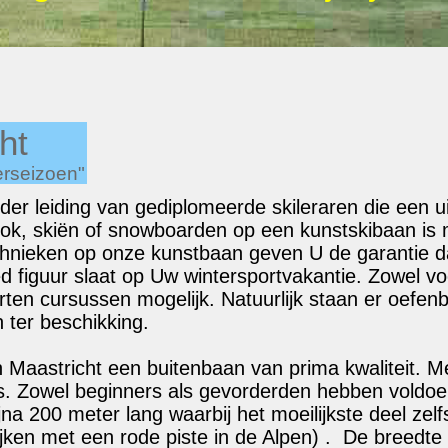
ht
erseizoen"
er leiding van gediplomeerde skileraren die een ui
ok, skiën of snowboarden op een kunstskibaan is m
nieken op onze kunstbaan geven U de garantie da
oed figuur slaat op Uw wintersportvakantie. Zowel v
orten cursussen mogelijk. Natuurlijk staan er oefe
 ter beschikking.
 Maastricht een buitenbaan van prima kwaliteit. Me
ërs. Zowel beginners als gevorderden hebben voldoe
jna 200 meter lang waarbij het moeilijkste deel zel
jken met een rode piste in de Alpen) . De breedte 