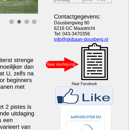
Contactgegevens:
Dousbergweg 90
6216 GC Maastricht
Tel: 043-3470356
info@skibaan-dousberg.nl
terst strenge
Naar inschrijving
oeilijker dan
t U, zelfs na
oor beginners
Naar Facebook
nbanen met
t 2 pistes is
nde uitdaging
fs een
varieert van